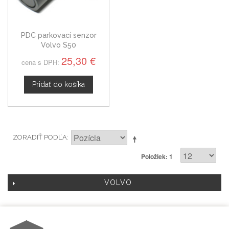
PDC parkovací senzor
Volvo S50
25,30 €
cena s DPH:
Pridať do košíka
ZORADIŤ PODĽA
Položiek: 1
VOLVO