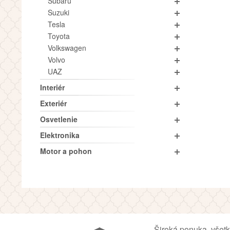
Subaru
Suzuki
Tesla
Toyota
Volkswagen
Volvo
UAZ
Interiér
Exteriér
Osvetlenie
Elektronika
Motor a pohon
Široká ponuka, všet