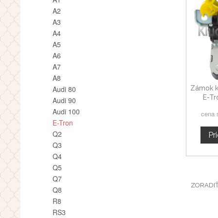
A2
A3
A4
A5
A6
A7
A8
Zámok k
Audi 80
E-T
Audi 90
Audi 100
cena 
E-Tron
Q2
Pr
Q3
Q4
Q5
Q7
ZORADI
Q8
R8
RS3