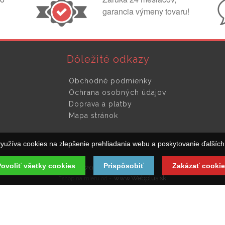
garancia výmeny tovaru!
Dôležité odkazy
Obchodné podmienky
Ochrana osobných údajov
Doprava a platby
Mapa stránok
yužíva cookies na zlepšenie prehliadania webu a poskytovanie ďalších 
ovoliť všetky cookies
Prispôsobiť
Zakázať cookie
© 2019 Kluckadveri.sk
www.Webplus.sk
Eshop na mieru od -