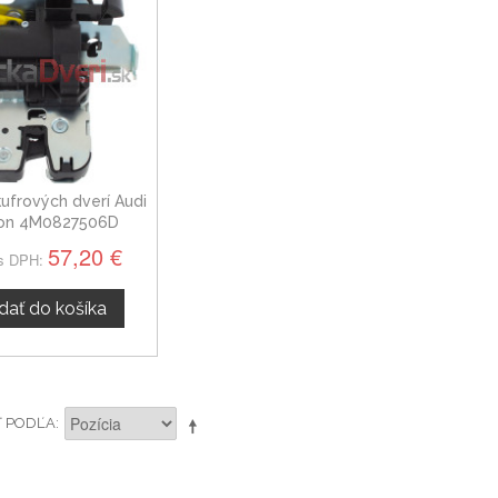
ufrových dverí Audi
ron 4M0827506D
57,20 €
s DPH:
idať do košíka
Ť PODĽA