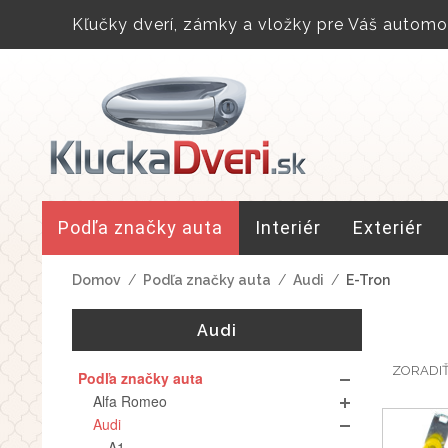
Kľučky dverí, zámky a vložky pre Váš automob
Podľa značky auta
Interiér
Exteriér
Domov
/
Podľa značky auta
/
Audi
/
E-Tron
Audi
ZORADI
Podľa značky auta
Alfa Romeo
Audi
A1