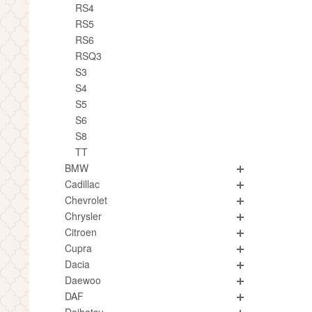
RS4
RS5
RS6
RSQ3
S3
S4
S5
S6
S8
TT
BMW
Cadillac
Chevrolet
Chrysler
Citroen
Cupra
Dacia
Daewoo
DAF