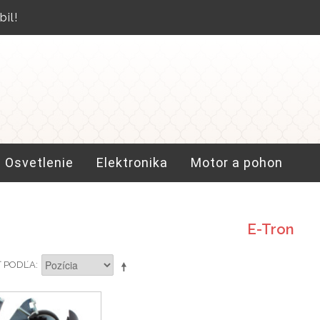
il!
Osvetlenie
Elektronika
Motor a pohon
E-Tron
Ť PODĽA