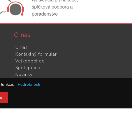
špičková podpora a
poradenstvo
O nás
O nás
Kontaktný formulár
Veľkoobchod
Spolupráca
Novinky
funkcií.
Podrobnosti
s