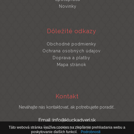
Novinky
Dôležité odkazy
Obchodné podmienky
Ochrana osobných údajov
Doprava a platby
Mapa stránok
Kontakt
Neváhajte nás kontaktovať, ak potrebujete poradiť..
Email :info@kluckadveri.sk
Tel : +421 919 070 030
Táto webová stránka využíva cookies na zlepšenie prehliadania webu a
poskytovanie ďalších funkcií.
Podrobnosti