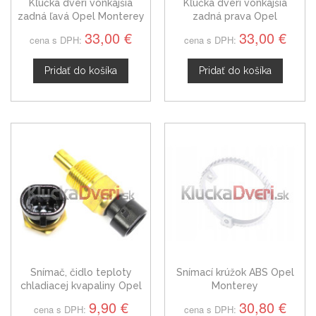
Kľučka dverí vonkajšia
Kľučka dverí vonkajšia
zadná ľavá Opel Monterey
zadná prava Opel
II
Monterey II
33,00 €
33,00 €
cena s DPH:
cena s DPH:
Pridať do košíka
Pridať do košíka
Snímač, čidlo teploty
Snímací krúžok ABS Opel
chladiacej kvapaliny Opel
Monterey
Monterey, 25036979
9,90 €
30,80 €
cena s DPH:
cena s DPH: