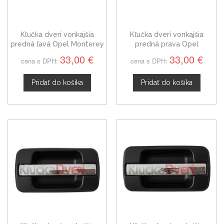
Kľučka dverí vonkajšia
Kľučka dverí vonkajšia
predná ľavá Opel Monterey
predná prava Opel
II
Monterey II
33,00 €
33,00 €
cena s DPH:
cena s DPH:
Pridať do košíka
Pridať do košíka