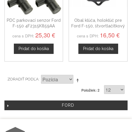
PDC parkovací senzor Ford
Obal kľúča, holokľúč pre
F-150 4F2315K859AA
Ford F-150, štvortlačítkový
bez planžety
25,30 €
16,50 €
cena s DPH:
cena s DPH:
Pridať do košíka
Pridať do košíka
ZORADIŤ PODĽA
Položiek: 2
FORD