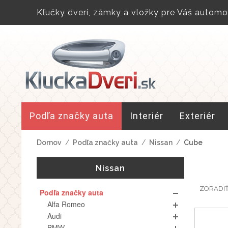
Kľučky dverí, zámky a vložky pre Váš automob
Podľa značky auta
Interiér
Exteriér
Domov
/
Podľa značky auta
/
Nissan
/
Cube
Nissan
ZORADI
Podľa značky auta
Alfa Romeo
Audi
BMW