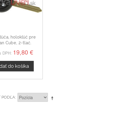
ľúča, holokľúč pre
an Cube, 2-tlač.
19,80 €
s DPH:
idať do košíka
Ť PODĽA