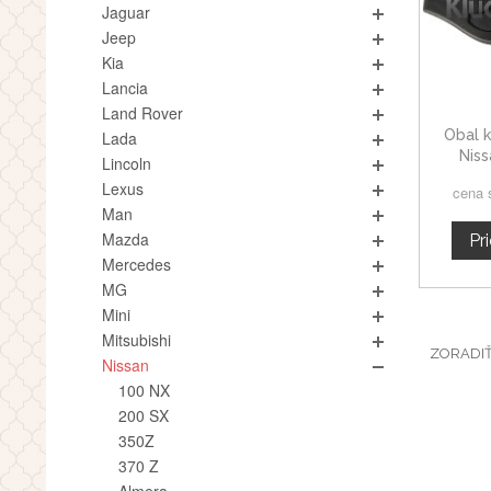
Jaguar
Jeep
Kia
Lancia
Land Rover
Obal k
Lada
Niss
Lincoln
Lexus
cena 
Man
Mazda
Pr
Mercedes
MG
Mini
Mitsubishi
ZORADI
Nissan
100 NX
200 SX
350Z
370 Z