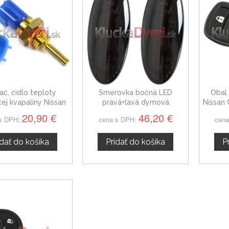
ač, čidlo teploty
Smerovka bočná LED
Obal 
cej kvapaliny Nissan
pravá+ľavá dymová
Nissan 
Cube
dynamická Nissan Cube, od
20,90 €
46,20 €
s DPH:
cena s DPH:
cena
2009
idať do košíka
Pridať do košíka
P