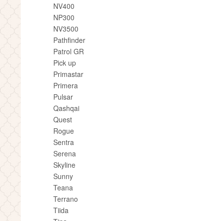
NV400
NP300
NV3500
Pathfinder
Patrol GR
Pick up
Primastar
Primera
Pulsar
Qashqai
Quest
Rogue
Sentra
Serena
Skyline
Sunny
Teana
Terrano
Tiida