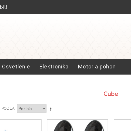
il!
Osvetlenie
Elektronika
Motor a pohon
Cube
Ť PODĽA