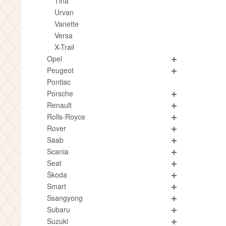
Tina
Urvan
Vanette
Versa
X-Trail
Opel
Peugeot
Pontiac
Porsche
Renault
Rolls-Royce
Rover
Saab
Scania
Seat
Škoda
Smart
Ssangyong
Subaru
Suzuki