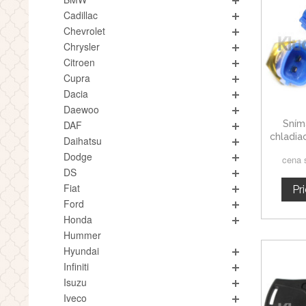
Cadillac
Chevrolet
Chrysler
Citroen
Cupra
Dacia
Daewoo
Sním
DAF
chladia
Daihatsu
Dodge
cena 
DS
Fiat
Pr
Ford
Honda
Hummer
Hyundai
Infiniti
Isuzu
Iveco