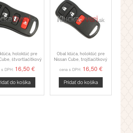
kľúča, holokľúč pre
Obal kľúča, holokľúč pre
Cube, štvortlačítkový
Nissan Cube, trojtlačítkový
16,50 €
16,50 €
 s DPH:
cena s DPH:
ridať do košíka
Pridať do košíka