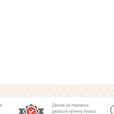
ko
Záruka 24 mesiacov,
garancia výmeny tovaru!