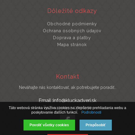
Dôležité odkazy
Obchodné podmienky
Ochrana osobných údajov
Doprava a platby
Mapa stránok
Kontakt
Neváhajte nás kontaktovať, ak potrebujete poradiť..
Email :info@kluckadveri.sk
Tel : +421 919 070 030
Táto webová stránka využíva cookies na zlepšenie prehliadania webu a
poskytovanie ďalších funkcií.
Podrobnosti
Povoliť všetky cookies
Prispôsobiť