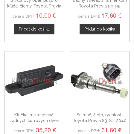
Silikonový obal, púzdro
Zadný stierač s ramienkom
kľúča, čierny Toyota Previa
Toyota Previa 90-99
10,00 €
17,60 €
cena s DPH:
cena s DPH:
Pridať do košíka
Pridať do košíka
Kľučka, mikrospínač,
Snímač, čidlo, rýchlosti
zadných kufrových dverí
Toyota Previa 8318112040
Toyota Previa 8484028040
35,20 €
61,60 €
cena s DPH:
cena s DPH: