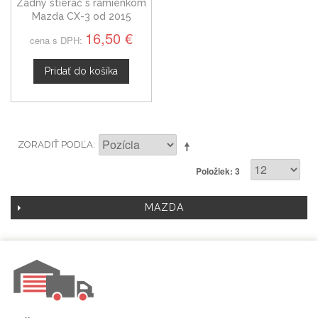
Zadný stierač s ramienkom
Mazda CX-3 od 2015
16,50 €
cena s DPH:
Pridať do košíka
ZORADIŤ PODĽA
Položiek: 3
MAZDA