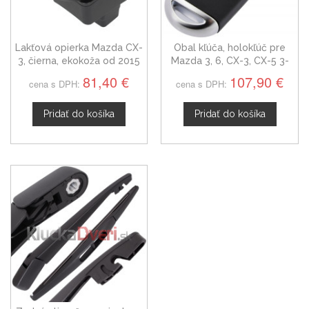
Lakťová opierka Mazda CX-
Obal kľúča, holokľúč pre
3, čierna, ekokoža od 2015
Mazda 3, 6, CX-3, CX-5 3-
tlačítkový, s elektronikou
81,40 €
107,90 €
cena s DPH:
cena s DPH:
Pridať do košíka
Pridať do košíka