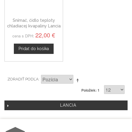
Snímač, čidlo teploty
chladiacej kvapaliny Lancia
Flavia, 5033313AA
22,00 €
cena s DPH:
Pridať do košíka
ZORADIŤ PODĽA
Položiek: 1
LANCIA