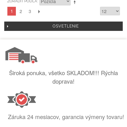
ZORADIŤ PODĽA
1
2
3
OSVETLENIE
Široká ponuka, všetko SKLADOM!!! Rýchla
doprava!
Záruka 24 mesiacov, garancia výmeny tovaru!