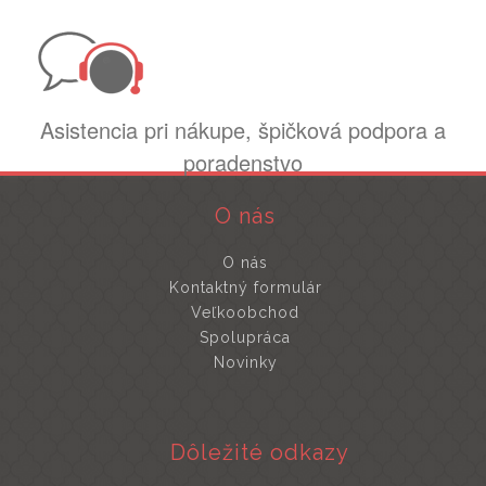
Asistencia pri nákupe, špičková podpora a
poradenstvo
O nás
O nás
Kontaktný formulár
Veľkoobchod
Spolupráca
Novinky
Dôležité odkazy