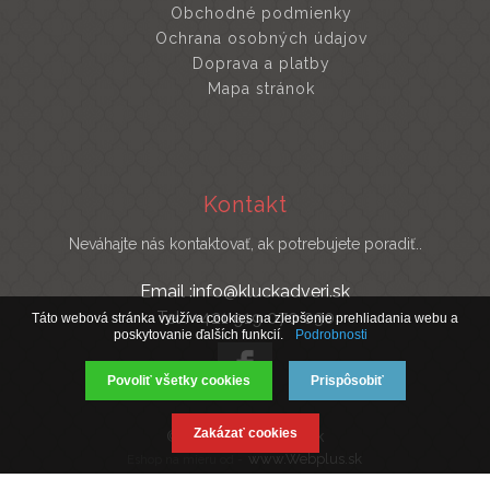
Obchodné podmienky
Ochrana osobných údajov
Doprava a platby
Mapa stránok
Kontakt
Neváhajte nás kontaktovať, ak potrebujete poradiť..
Email :info@kluckadveri.sk
Tel : +421 919 070 030
Táto webová stránka využíva cookies na zlepšenie prehliadania webu a
poskytovanie ďalších funkcií.
Podrobnosti
Povoliť všetky cookies
Prispôsobiť
Zakázať cookies
© 2019 Kluckadveri.sk
www.Webplus.sk
Eshop na mieru od -