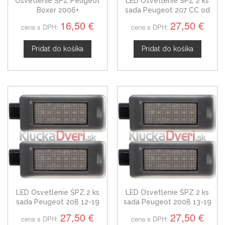
Osvetlenie ŠPZ Peugeot
LED Osvetlenie ŠPZ 2 ks
Boxer 2006+
sada Peugeot 207 CC od
2007
16,50 €
27,50 €
cena s DPH:
cena s DPH:
Pridať do košíka
Pridať do košíka
LED Osvetlenie ŠPZ 2 ks
LED Osvetlenie ŠPZ 2 ks
sada Peugeot 208 12-19
sada Peugeot 2008 13-19
27,50 €
27,50 €
cena s DPH:
cena s DPH: