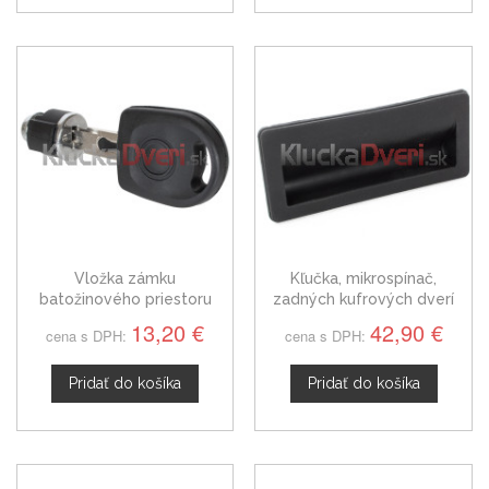
Vložka zámku
Kľučka, mikrospínač,
batožinového priestoru
zadných kufrových dverí
pred spolujazdcom, VW
VW Passat B6 5ND827566T
13,20 €
42,90 €
cena s DPH:
cena s DPH:
Passat B6
Pridať do košíka
Pridať do košíka