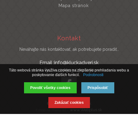
Mapa stránok
Kontakt
Neváhajte nás kontaktovať, ak potrebujete poradiť..
Email :info@kluckadveri.sk
Tel : +421 919 070 030
Táto webová stránka využíva cookies na zlepšenie prehliadania webu a
poskytovanie ďalších funkcií.
Podrobnosti
Povoliť všetky cookies
Prispôsobiť
Zakázať cookies
© 2019 Kluckadveri.sk
www.Webplus.sk
Eshop na mieru od -