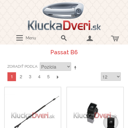
Menu
Passat B6
ZORADIŤ PODĽA
1
2
3
4
5