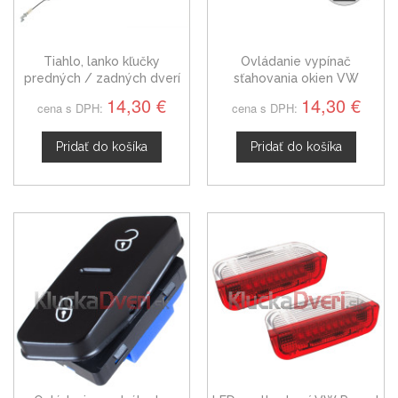
Tiahlo, lanko kľučky
Ovládanie vypínač
predných / zadných dverí
sťahovania okien VW
VW Passat B6, pravá = ľavá
Passat B6 5K0959855
14,30 €
14,30 €
cena s DPH:
cena s DPH:
Pridať do košíka
Pridať do košíka