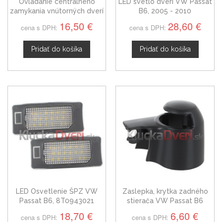
Ovládanie centrálneho
LED svetlo dverí VW Passat
zamykania vnútorných dverí
B6, 2005 - 2010
VW Passat B6
16,50 €
28,60 €
cena s DPH:
cena s DPH:
Pridať do košíka
Pridať do košíka
LED Osvetlenie ŠPZ VW
Zaslepka, krytka zadného
Passat B6, 8T0943021
stierača VW Passat B6
6Q6955435
18,70 €
6,60 €
cena s DPH:
cena s DPH: