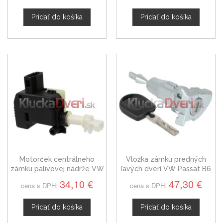
Pridať do košíka
Pridať do košíka
Motorček centrálneho
Vložka zámku predných
zámku palivovej nádrže VW
ľavých dverí VW Passat B6
Passat B6 1K5959782
34,10 €
47,30 €
cena s DPH:
cena s DPH:
Pridať do košíka
Pridať do košíka