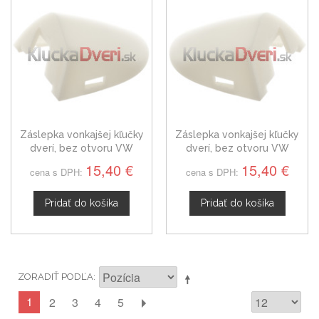
Záslepka vonkajšej kľučky
Záslepka vonkajšej kľučky
dverí, bez otvoru VW
dverí, bez otvoru VW
Passat B6 ľavá,
Passat B6 pravá,
15,40 €
15,40 €
cena s DPH:
cena s DPH:
1C0837879A
1C0837879A
Pridať do košíka
Pridať do košíka
ZORADIŤ PODĽA
1
2
3
4
5