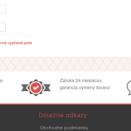
inne vyplnené polia
ko
Záruka 24 mesiacov,
garancia výmeny tovaru!
Dôležité odkazy
Obchodné podmienky