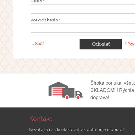
Heslo
Potvrdiť heslo
Späť
* Pov
«
Odoslať
Široká ponuka, všet
SKLADOM!!! Rýchla
doprava!
Kontakt
Neváhajte nás kontaktovať, ak potrebujete poradiť..