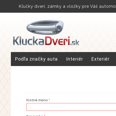
Kľučky dverí, zámky a vložky pre Váš automob
Podľa značky auta
Interiér
Exteriér
Krstné meno