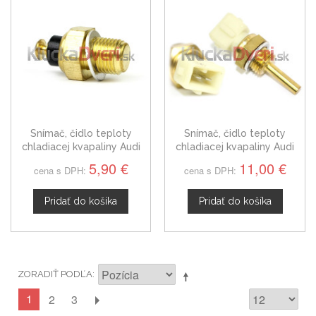
Snímač, čidlo teploty
Snímač, čidlo teploty
chladiacej kvapaliny Audi
chladiacej kvapaliny Audi
80, 027919501
80, 1288158
5,90 €
11,00 €
cena s DPH:
cena s DPH:
Pridať do košíka
Pridať do košíka
ZORADIŤ PODĽA
1
2
3