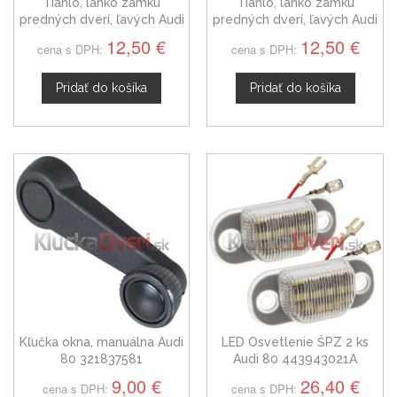
Tiahlo, lanko zámku
Tiahlo, lanko zámku
predných dverí, ľavých Audi
predných dverí, ľavých Audi
80 B4
80 B4 AVANT
12,50 €
12,50 €
cena s DPH:
cena s DPH:
Pridať do košíka
Pridať do košíka
Kľučka okna, manuálna Audi
LED Osvetlenie ŠPZ 2 ks
80 321837581
Audi 80 443943021A
9,00 €
26,40 €
cena s DPH:
cena s DPH: