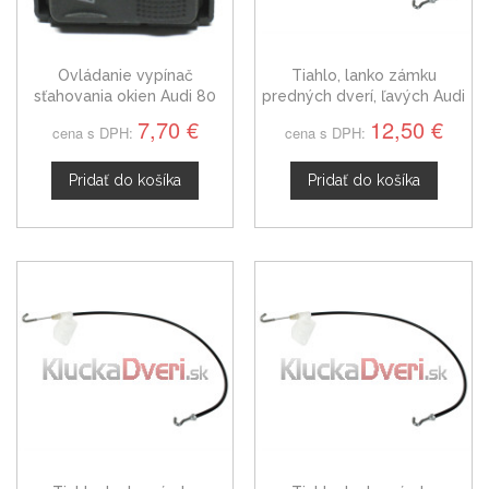
Ovládanie vypínač
Tiahlo, lanko zámku
sťahovania okien Audi 80
predných dverí, ľavých Audi
4A0959855A
80 B3
7,70 €
12,50 €
cena s DPH:
cena s DPH:
Pridať do košíka
Pridať do košíka