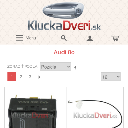
Menu
Audi 80
ZORADIŤ PODĽA
1
2
3