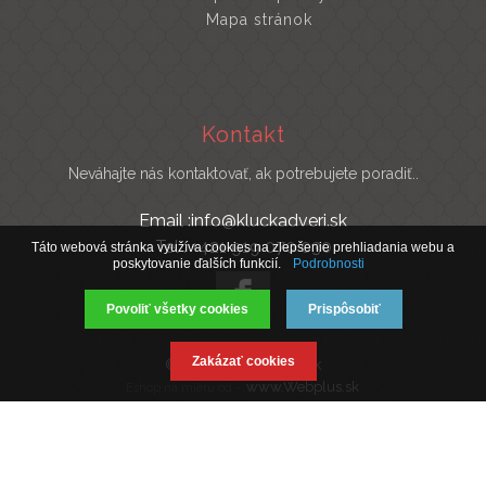
Mapa stránok
Kontakt
Neváhajte nás kontaktovať, ak potrebujete poradiť..
Email :info@kluckadveri.sk
Tel : +421 919 070 030
Táto webová stránka využíva cookies na zlepšenie prehliadania webu a
poskytovanie ďalších funkcií.
Podrobnosti
Povoliť všetky cookies
Prispôsobiť
Zakázať cookies
© 2019 Kluckadveri.sk
www.Webplus.sk
Eshop na mieru od -