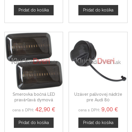
Pridať do košíka
Pridať do košíka
Smerovka bočná LED
Uzáver palivovej nádrže
pravá+ľavá dymová
pre Audi 80
dynamická Audi 80, 86-96
42,90 €
9,00 €
cena s DPH:
cena s DPH:
Pridať do košíka
Pridať do košíka