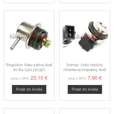
Regulátor tlaku paliva Audi
Snímač, čidlo teploty
80 B4 037133035C
chladiacej kvapaliny Audi
80, 251919501A
23,10 €
7,90 €
cena s DPH:
cena s DPH:
Pridať do košíka
Pridať do košíka