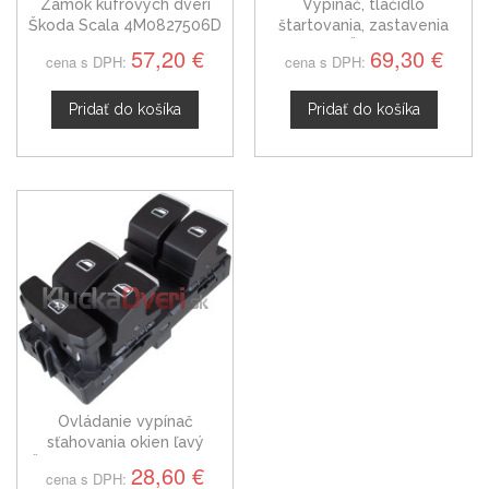
Zámok kufrových dverí
Vypínač, tlačídlo
Škoda Scala 4M0827506D
štartovania, zastavenia
motora Škoda Scala
57,20 €
69,30 €
cena s DPH:
cena s DPH:
Pridať do košíka
Pridať do košíka
Ovládanie vypínač
sťahovania okien ľavý
Škoda Scala 5G0959857A
28,60 €
cena s DPH: