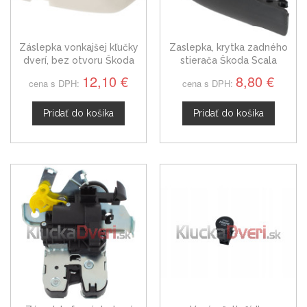
Záslepka vonkajšej kľučky
Zaslepka, krytka zadného
dverí, bez otvoru Škoda
stierača Škoda Scala
Scala ľavá, 1C0837879A
5K6955435
12,10 €
8,80 €
cena s DPH:
cena s DPH:
Pridať do košíka
Pridať do košíka