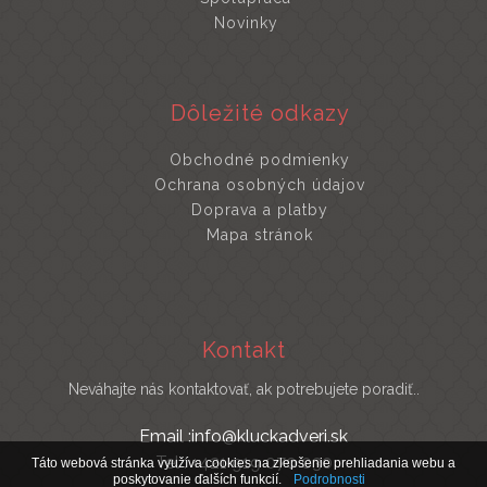
Novinky
Dôležité odkazy
Obchodné podmienky
Ochrana osobných údajov
Doprava a platby
Mapa stránok
Kontakt
Neváhajte nás kontaktovať, ak potrebujete poradiť..
Email :info@kluckadveri.sk
Tel : +421 919 070 030
Táto webová stránka využíva cookies na zlepšenie prehliadania webu a
poskytovanie ďalších funkcií.
Podrobnosti