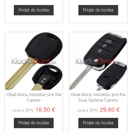
Pridať do košíka
Pridať do košíka
Obal kľúča, holokľúč pre Kia
Obal kľúča, holokľúč pre Kia
Carens
Soul Optima Carens
štvortlačítkový Hrot:
16,50 €
29,60 €
cena s DPH:
cena s DPH:
HYN14R
Pridať do košíka
Pridať do košíka