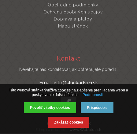
Obchodné podmienky
Ochrana osobných údajov
Doprava a platby
Mapa stránok
Kontakt
Neváhajte nás kontaktovať, ak potrebujete poradiť..
Email :info@kluckadveri.sk
Tel : +421 919 070 030
Táto webová stránka využíva cookies na zlepšenie prehliadania webu a
poskytovanie ďalších funkcií.
Podrobnosti
Povoliť všetky cookies
Prispôsobiť
Zakázať cookies
© 2019 Kluckadveri.sk
www.Webplus.sk
Eshop na mieru od -