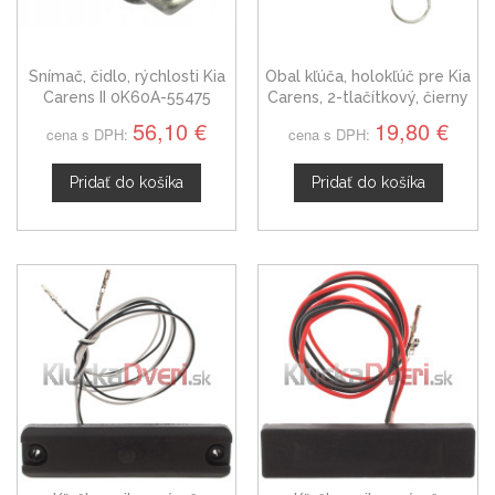
Snímač, čidlo, rýchlosti Kia
Obal kľúča, holokľúč pre Kia
Carens II 0K60A-55475
Carens, 2-tlačítkový, čierny
56,10 €
19,80 €
cena s DPH:
cena s DPH:
Pridať do košíka
Pridať do košíka