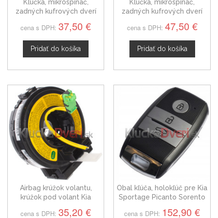
Kľučka, mikrospínač,
Kľučka, mikrospínač,
zadných kufrových dverí
zadných kufrových dverí
Kia Carens 812603W000
Kia Carens 81260A4000
37,50 €
47,50 €
cena s DPH:
cena s DPH:
Pridať do košíka
Pridať do košíka
Airbag krúžok volantu,
Obal kľúča, holokľúč pre Kia
krúžok pod volant Kia
Sportage Picanto Sorento
Carens III 06-12
Carens trojtlačítkový s
35,20 €
152,90 €
cena s DPH:
cena s DPH:
elektronikou 12-16