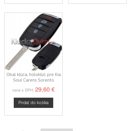
Obal kľúča, holokľúč pre Kia
Soul Carens Sorento
štvortlačítkový HY22
29,60 €
cena s DPH:
Pridať do košíka