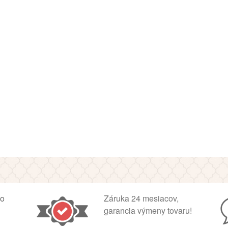
ko
Záruka 24 mesiacov,
garancia výmeny tovaru!