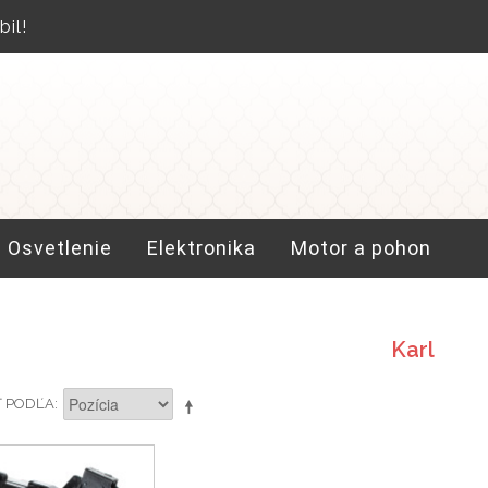
il!
Osvetlenie
Elektronika
Motor a pohon
Karl
Ť PODĽA