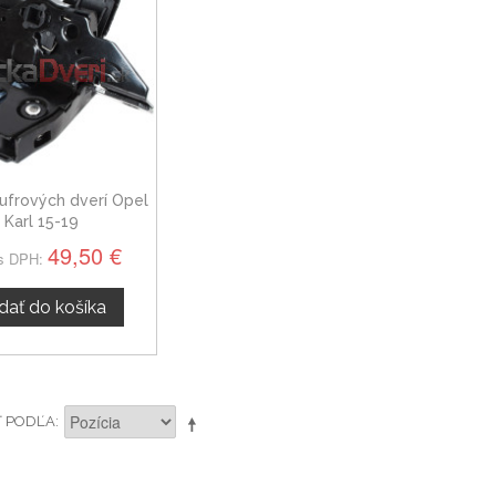
ufrových dverí Opel
Karl 15-19
49,50 €
s DPH:
idať do košíka
Ť PODĽA