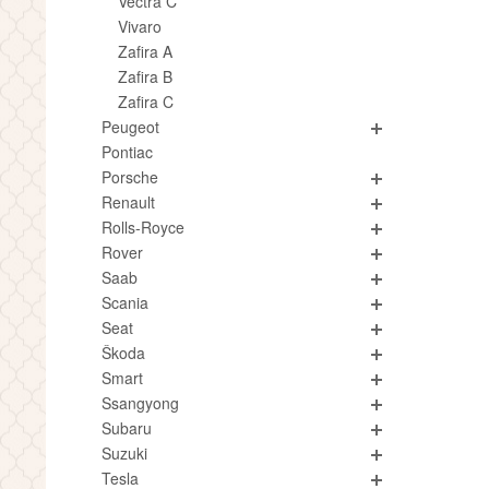
Vectra C
Vivaro
Zafira A
Zafira B
Zafira C
Peugeot
Pontiac
Porsche
Renault
Rolls-Royce
Rover
Saab
Scania
Seat
Škoda
Smart
Ssangyong
Subaru
Suzuki
Tesla