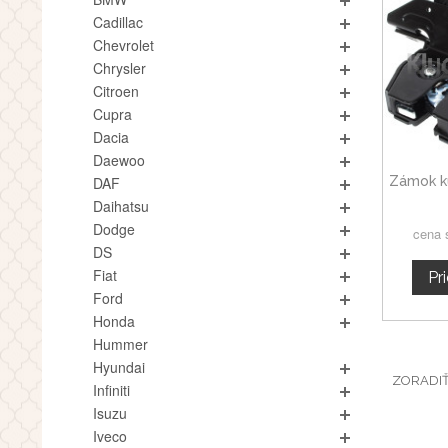
Cadillac
Chevrolet
Chrysler
Citroen
Cupra
Dacia
Daewoo
Zámok k
DAF
Daihatsu
Dodge
cena 
DS
Fiat
Pr
Ford
Honda
Hummer
Hyundai
ZORADI
Infiniti
Isuzu
Iveco