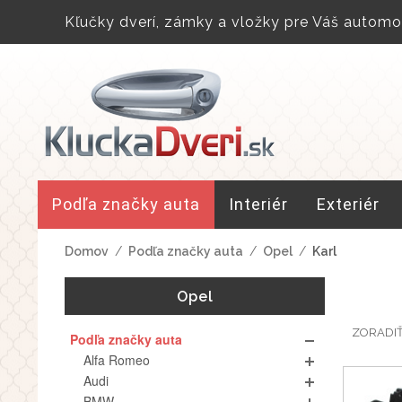
Kľučky dverí, zámky a vložky pre Váš automob
Podľa značky auta
Interiér
Exteriér
Domov
/
Podľa značky auta
/
Opel
/
Karl
Opel
ZORADI
Podľa značky auta
Alfa Romeo
Audi
BMW