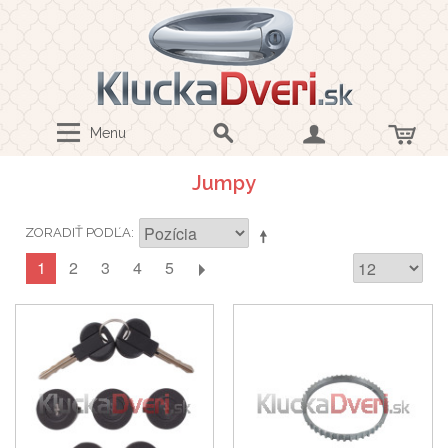
Menu
Jumpy
ZORADIŤ PODĽA
1
2
3
4
5