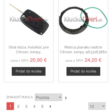
Obal kľúča, holokľúč pre
Matica plaváku nádrže
Citroen Jumpy,
Citroen Jumpy 9633283880
dvojtlačítkový
20,90 €
24,20 €
cena s DPH:
cena s DPH:
Pridať do košíka
Pridať do košíka
ZORADIŤ PODĽA
1
2
3
4
5