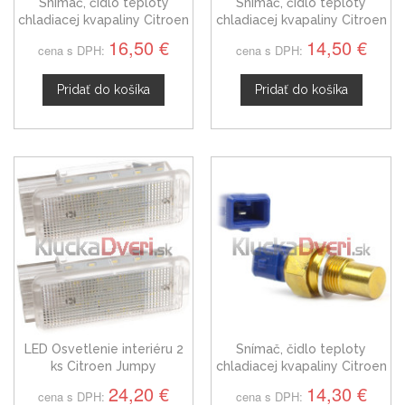
Snímač, čidlo teploty
Snímač, čidlo teploty
chladiacej kvapaliny Citroen
chladiacej kvapaliny Citroen
Jumpy, 0242.68
Jumpy, 9603324880
16,50 €
14,50 €
cena s DPH:
cena s DPH:
Pridať do košíka
Pridať do košíka
LED Osvetlenie interiéru 2
Snímač, čidlo teploty
ks Citroen Jumpy
chladiacej kvapaliny Citroen
Jumpy, 9601842680
24,20 €
14,30 €
cena s DPH:
cena s DPH: