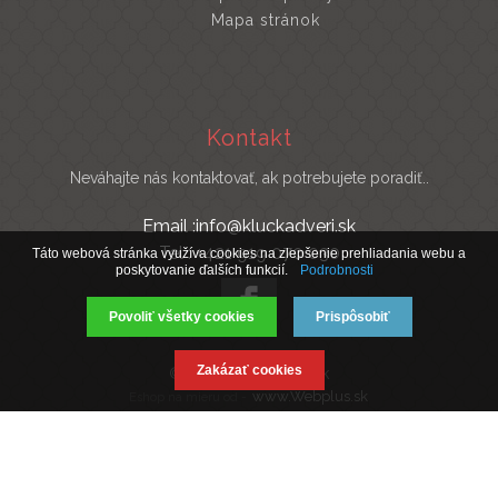
Mapa stránok
Kontakt
Neváhajte nás kontaktovať, ak potrebujete poradiť..
Email :info@kluckadveri.sk
Tel : +421 919 070 030
Táto webová stránka využíva cookies na zlepšenie prehliadania webu a
poskytovanie ďalších funkcií.
Podrobnosti
Povoliť všetky cookies
Prispôsobiť
Zakázať cookies
© 2019 Kluckadveri.sk
www.Webplus.sk
Eshop na mieru od -