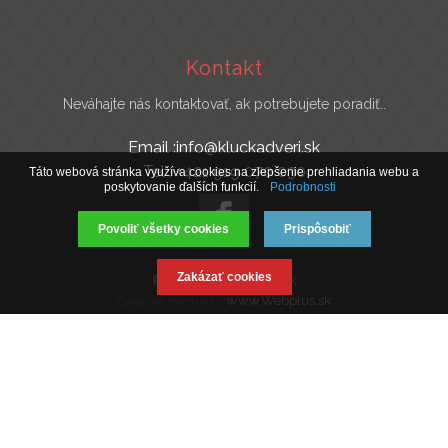
Kontakt
Neváhajte nás kontaktovať, ak potrebujete poradiť..
Email :info@kluckadveri.sk
Tel : +421 919 070 030
Táto webová stránka využíva cookies na zlepšenie prehliadania webu a
poskytovanie ďalších funkcií.
Podrobnosti
Povoliť všetky cookies
Prispôsobiť
Zakázať cookies
© 2019 Kluckadveri.sk
www.Webplus.sk
Eshop na mieru od -