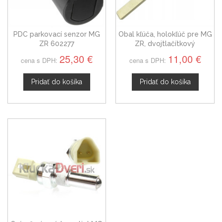
PDC parkovací senzor MG
Obal kľúča, holokľúč pre MG
ZR 602277
ZR, dvojtlačítkový
25,30 €
11,00 €
cena s DPH:
cena s DPH:
Pridať do košíka
Pridať do košíka