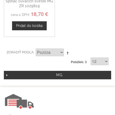
Spínač cúvacích svetiel MG
ZR 1029819
18,70 €
cena s DPH:
Pridať do košíka
ZORADIŤ PODĽA
Položiek: 3
MG