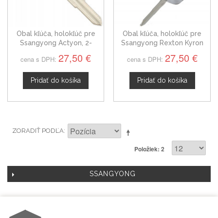
Obal kľúča, holokľúč pre
Obal kľúča, holokľúč pre
Ssangyong Actyon, 2-
Ssangyong Rexton Kyron
tlačítkový
Actyon dvojtlačítkový
27,50 €
27,50 €
cena s DPH:
cena s DPH:
Pridať do košíka
Pridať do košíka
ZORADIŤ PODĽA
Položiek: 2
SSANGYONG