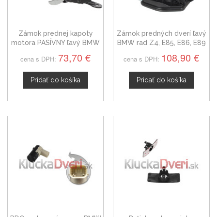
Zámok prednej kapoty
Zámok predných dverí ľavý
motora PASÍVNY ľavý BMW
BMW rad Z4, E85, E86, E89
rad X6, X7, Z4 od 2018
73,70 €
108,90 €
cena s DPH:
cena s DPH:
Pridať do košíka
Pridať do košíka