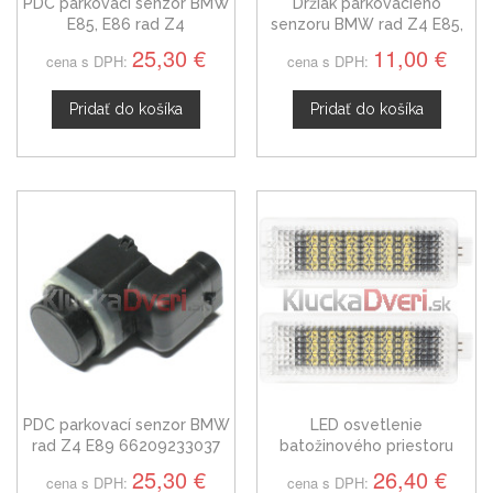
PDC parkovací senzor BMW
Držiak parkovacieho
E85, E86 rad Z4
senzoru BMW rad Z4 E85,
66206989081
E86
25,30 €
11,00 €
cena s DPH:
cena s DPH:
Pridať do košíka
Pridať do košíka
PDC parkovací senzor BMW
LED osvetlenie
rad Z4 E89 66209233037
batožinového priestoru
pred spolujazdcom alebo
25,30 €
26,40 €
cena s DPH:
cena s DPH:
osvetlenie dverí BMW rad