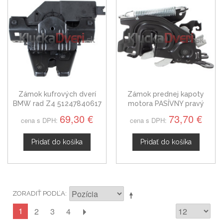
Zámok kufrových dverí
Zámok prednej kapoty
BMW rad Z4 51247840617
motora PASÍVNY pravý
BMW rad X6, X7, Z4 od
69,30 €
73,70 €
cena s DPH:
cena s DPH:
2018
Pridať do košíka
Pridať do košíka
ZORADIŤ PODĽA
1
2
3
4