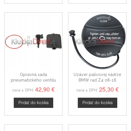
Opravná sada
Uzáver palivovej nádrže
pneumatického ventilu
BMW rad Z4 08-16
BMW E85 rad Z4
42,90 €
25,30 €
cena s DPH:
cena s DPH:
11617502269
Pridať do košíka
Pridať do košíka