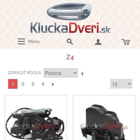
Menu
Z4
ZORADIŤ PODĽA
1
2
3
4