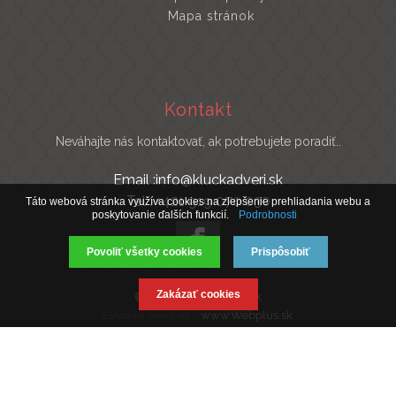
Mapa stránok
Kontakt
Neváhajte nás kontaktovať, ak potrebujete poradiť..
Email :info@kluckadveri.sk
Tel : +421 919 070 030
Táto webová stránka využíva cookies na zlepšenie prehliadania webu a
poskytovanie ďalších funkcií.
Podrobnosti
Povoliť všetky cookies
Prispôsobiť
Zakázať cookies
© 2019 Kluckadveri.sk
www.Webplus.sk
Eshop na mieru od -