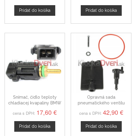
Z4
Pridať do košíka
Pridať do košíka
Snímač, čidlo teploty
Opravná sada
chladiacej kvapaliny BMW
pneumatického ventilu
rad Z4
BMW E85 rad Z4
17,60 €
42,90 €
cena s DPH:
cena s DPH:
11617544805
Pridať do košíka
Pridať do košíka