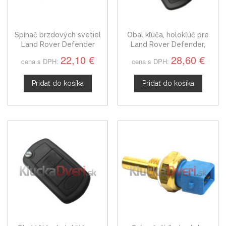
Spínač brzdových svetiel
Obal kľúča, holokľúč pre
Land Rover Defender
Land Rover Defender,
30773936
dvojtlačítkový
22,10 €
28,60 €
cena s DPH:
cena s DPH:
Pridať do košíka
Pridať do košíka