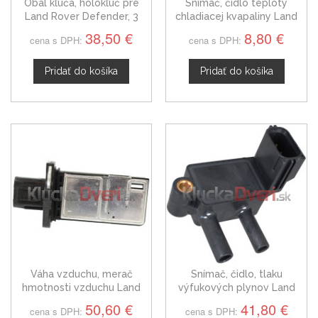
Obal kľúča, holokľúč pre
Snímač, čidlo teploty
Land Rover Defender, 3
chladiacej kvapaliny Land
tlačítkový
Rover Defender,
38,50 €
8,80 €
cena s DPH:
cena s DPH:
13621284397
Pridať do košíka
Pridať do košíka
Váha vzduchu, merač
Snímač, čidlo, tlaku
hmotnosti vzduchu Land
výfukových plynov Land
Rover Defender 1920KQ
Rover Defender 1786775
50,60 €
41,80 €
cena s DPH:
cena s DPH: