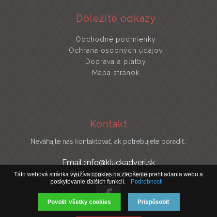
Dôležité odkazy
Obchodné podmienky
Ochrana osobných údajov
Doprava a platby
Mapa stránok
Kontakt
Neváhajte nás kontaktovať, ak potrebujete poradiť..
Email :info@kluckadveri.sk
Tel : +421 919 070 030
Táto webová stránka využíva cookies na zlepšenie prehliadania webu a
poskytovanie ďalších funkcií.
Podrobnosti
Povoliť všetky cookies
Prispôsobiť