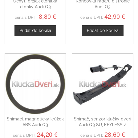
Úchyt, držiak clonitka
Koncovka radaru distronic
clonky Audi Q3
Audi Q3
8,80 €
42,90 €
cena s DPH:
cena s DPH:
Pridať do košíka
Pridať do košíka
Snímací, magnetický krúžok
Snímač, senzor kľučky dverí
ABS Audi Q3
Audi Q3 8U, KEYLESS /
KESSY predný = zadný /
24,20 €
28,60 €
cena s DPH:
cena s DPH:
ľavý = pravý