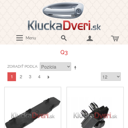
Menu
Q3
ZORADIŤ PODĽA
1
2
3
4