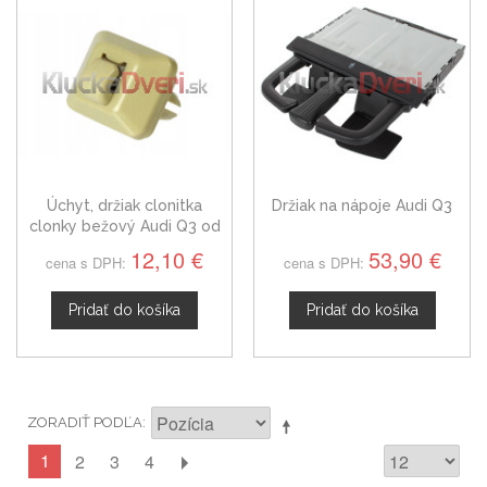
Úchyt, držiak clonitka
Držiak na nápoje Audi Q3
clonky bežový Audi Q3 od
2012
12,10 €
53,90 €
cena s DPH:
cena s DPH:
Pridať do košíka
Pridať do košíka
ZORADIŤ PODĽA
1
2
3
4