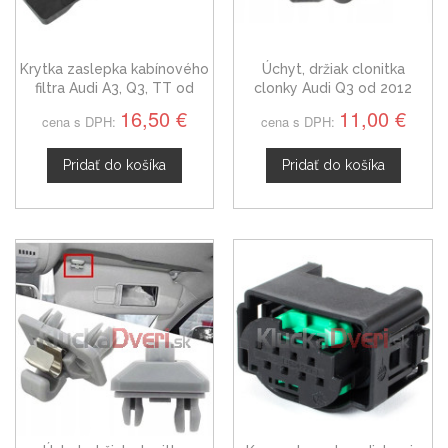
Krytka zaslepka kabínového
Úchyt, držiak clonitka
filtra Audi A3, Q3, TT od
clonky Audi Q3 od 2012
2003
16,50 €
11,00 €
cena s DPH:
cena s DPH:
Pridať do košíka
Pridať do košíka