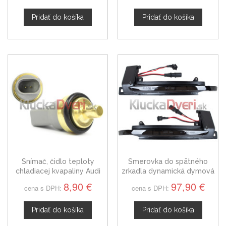
Pridať do košíka
Pridať do košíka
Snímač, čidlo teploty
Smerovka do spätného
chladiacej kvapaliny Audi
zrkadla dynamická dymová
Q3, 06A919501
LED ľavá + pravá Audi Q3 8U
8,90 €
97,90 €
cena s DPH:
cena s DPH:
8K0949101
Pridať do košíka
Pridať do košíka