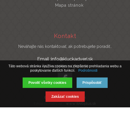
Mapa stránok
Kontakt
Neváhajte nás kontaktovať, ak potrebujete poradiť..
Email :info@kluckadveri.sk
Tel : +421 919 070 030
Táto webová stránka využíva cookies na zlepšenie prehliadania webu a
poskytovanie ďalších funkcií.
Podrobnosti
Povoliť všetky cookies
Prispôsobiť
Zakázať cookies
© 2019 Kluckadveri.sk
www.Webplus.sk
Eshop na mieru od -