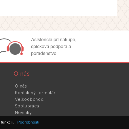
Asistencia pri nákupe,
špičková podpora a
poradenstvo
O nás
O nás
Kontaktný formulár
Veľkoobchod
Spolupráca
Novinky
funkcií.
Podrobnosti