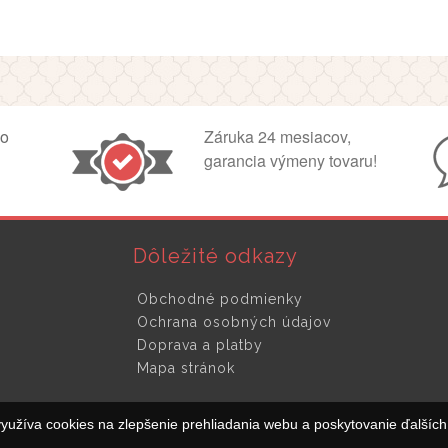
ko
Záruka 24 mesiacov,
garancia výmeny tovaru!
Dôležité odkazy
Obchodné podmienky
Ochrana osobných údajov
Doprava a platby
Mapa stránok
yužíva cookies na zlepšenie prehliadania webu a poskytovanie ďalších 