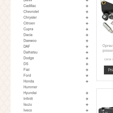
Cadillac
Chevrolet
Chrysler
Citroen
Cupra
Dacia
Daewoo
Oprav
DAF
posuv
Daihatsu
Dodge
cena 
DS
Fiat
Pr
Ford
Honda
Hummer
Hyundai
Infiniti
Isuzu
Iveco