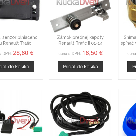
, senzor plniaceho
Zámok prednej kapoty
Sníma
u Renault Trafic
Renault Trafic II 01-14
spínač 
60811534
Rena
28,60 €
16,50 €
s DPH:
cena s DPH:
cena
idať do košíka
Pridať do košíka
P