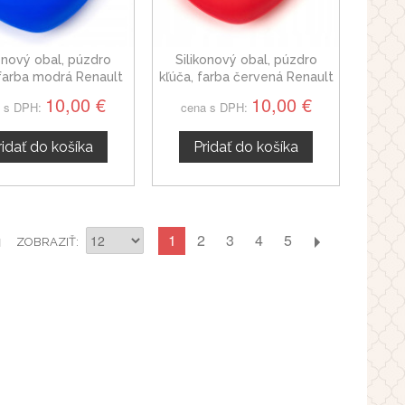
konový obal, púzdro
Silikonový obal, púzdro
 farba modrá Renault
kľúča, farba červená Renault
Trafic III
Trafic III
10,00 €
10,00 €
 s DPH:
cena s DPH:
ridať do košíka
Pridať do košíka
1
2
3
4
5
1
ZOBRAZIŤ