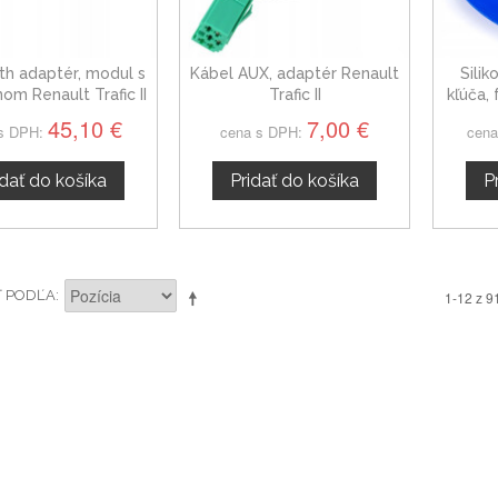
th adaptér, modul s
Kábel AUX, adaptér Renault
Sili
om Renault Trafic II
Trafic II
kľúča,
45,10 €
7,00 €
s DPH:
cena s DPH:
cena
idať do košíka
Pridať do košíka
P
Ť PODĽA
1-12 z 9