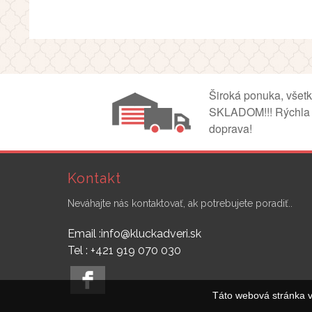
Široká ponuka, všet
SKLADOM!!! Rýchla
doprava!
Kontakt
Neváhajte nás kontaktovať, ak potrebujete poradiť..
Email :info@kluckadveri.sk
Tel : +421 919 070 030
Táto webová stránka v