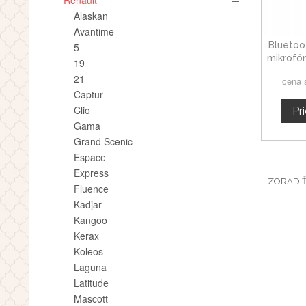
Renault
Alaskan
Avantime
Bluetoo
5
mikrofón
19
21
cena 
Captur
Clio
Pr
Gama
Grand Scenic
Espace
Express
ZORADI
Fluence
Kadjar
Kangoo
Kerax
Koleos
Laguna
Latitude
Mascott