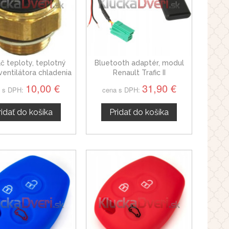
č teploty, teplotný
Bluetooth adaptér, modul
ventilátora chladenia
Renault Trafic II
ult Trafic Autobus
10,00 €
31,90 €
 s DPH:
cena s DPH:
0564432
ridať do košíka
Pridať do košíka