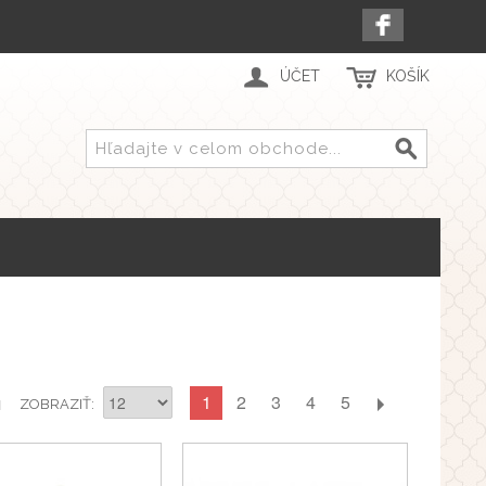
ÚČET
KOŠÍK
1
2
3
4
5
1
ZOBRAZIŤ