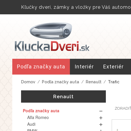
Kľučky dverí, zámky a vložky pre Váš automob
Podľa značky auta
Interiér
Exteriér
Domov
/
Podľa značky auta
/
Renault
/
Trafic
Renault
ZORADI
Podľa značky auta
Alfa Romeo
Audi
BMW