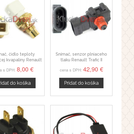
mač, čidlo teploty
Snímač, senzor plniaceho
cej kvapaliny Renault
tlaku Renault Trafic II
Trafic, 9109810
4410279
8,00 €
42,90 €
a s DPH:
cena s DPH:
ridať do košíka
Pridať do košíka