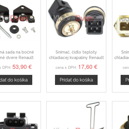
ná sada na bočné
Snímač, čidlo teploty
Sní
né dvere Renault
chladiacej kvapaliny Renault
chladia
Trafic II
Trafic II 6001545356
53,90 €
17,60 €
s DPH:
cena s DPH:
cen
idať do košíka
Pridať do košíka
P