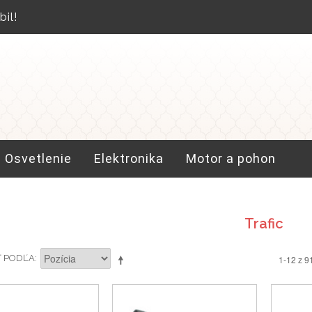
il!
Osvetlenie
Elektronika
Motor a pohon
Trafic
Ť PODĽA
1-12 z 9