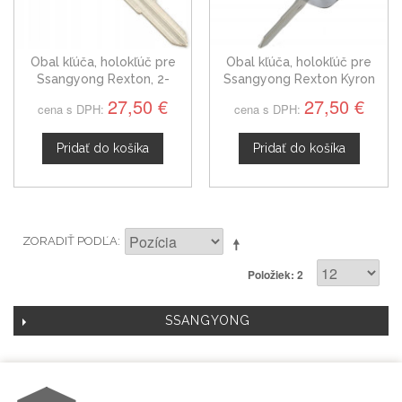
Obal kľúča, holokľúč pre
Obal kľúča, holokľúč pre
Ssangyong Rexton, 2-
Ssangyong Rexton Kyron
tlačítkový
Actyon dvojtlačítkový
27,50 €
27,50 €
cena s DPH:
cena s DPH:
Pridať do košíka
Pridať do košíka
ZORADIŤ PODĽA
Položiek: 2
SSANGYONG