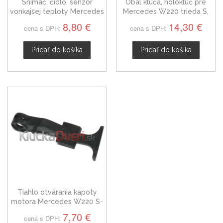
Snímač, čidlo, senzor
Obal kľúča, holokľúč pre
vonkajšej teploty Mercedes
Mercedes W220 trieda S,
W220 W221 W222 S-trieda
trojtlačítkový
8,80 €
14,30 €
cena s DPH:
cena s DPH:
Pridať do košíka
Pridať do košíka
Tiahlo otvárania kapoty
motora Mercedes W220 S-
trieda 98-05
7,70 €
cena s DPH: