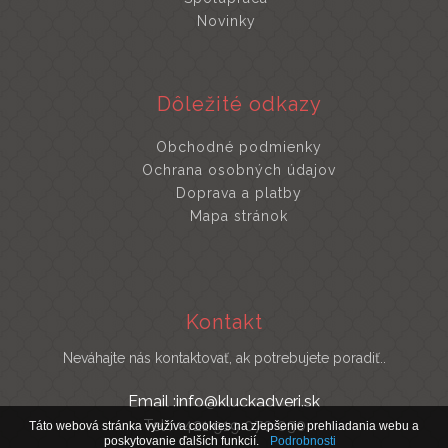
Novinky
Dôležité odkazy
Obchodné podmienky
Ochrana osobných údajov
Doprava a platby
Mapa stránok
Kontakt
Neváhajte nás kontaktovať, ak potrebujete poradiť..
Email :info@kluckadveri.sk
Tel : +421 919 070 030
Táto webová stránka využíva cookies na zlepšenie prehliadania webu a
poskytovanie ďalších funkcií.
Podrobnosti