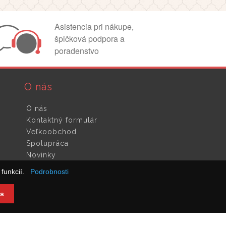
Asistencia pri nákupe,
špičková podpora a
poradenstvo
O nás
O nás
Kontaktný formulár
Veľkoobchod
Spolupráca
Novinky
funkcií.
Podrobnosti
s