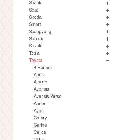
Scania
Seat
Škoda
Smart
Ssangyong
Subaru
Suzuki
Tesla
Toyota
4 Runner
Auris
Avalon
Avensis
Avensis Verso
Aurion
Aygo
Camry
Carina
Celica
CH-R