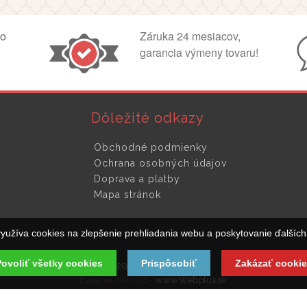
ko
Záruka 24 mesiacov,
garancia výmeny tovaru!
Dôležité odkazy
Obchodné podmienky
Ochrana osobných údajov
Doprava a platby
Mapa stránok
yužíva cookies na zlepšenie prehliadania webu a poskytovanie ďalších 
ovoliť všetky cookies
Prispôsobiť
Zakázať cookie
© 2019 Kluckadveri.sk
www.Webplus.sk
Eshop na mieru od -