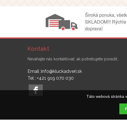
Široká ponuka, všet
SKLADOM!!! Rýchla
doprava!
Kontakt
Neváhajte nás kontaktovať, ak potrebujete poradiť..
Email :info@kluckadveri.sk
Tel : +421 919 070 030
Táto webová stránka v
P