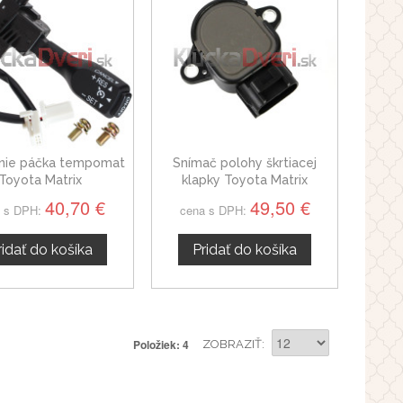
nie páčka tempomat
Snímač polohy škrtiacej
Toyota Matrix
klapky Toyota Matrix
198500-1071
40,70 €
49,50 €
 s DPH:
cena s DPH:
ridať do košíka
Pridať do košíka
Položiek: 4
ZOBRAZIŤ