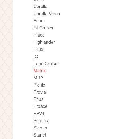
Corolla
Corolla Verso
Echo
FJ Cruiser
Hiace
Highlander
Hilux
IQ
Land Cruiser
Matrix
MR2
Picnic
Previa
Prius
Proace
RAV4
Sequoia
Sienna
Starlet