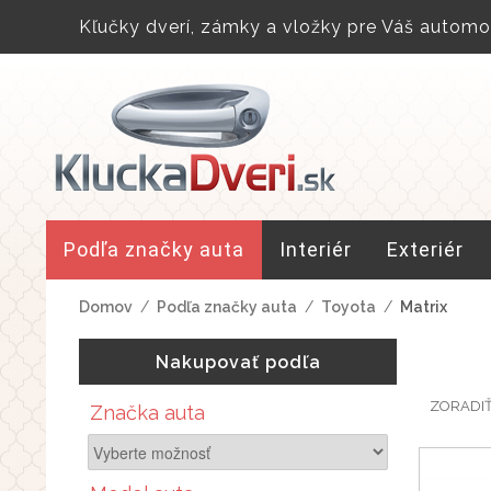
Kľučky dverí, zámky a vložky pre Váš automob
Podľa značky auta
Interiér
Exteriér
Domov
/
Podľa značky auta
/
Toyota
/
Matrix
Nakupovať podľa
ZORADI
Značka auta