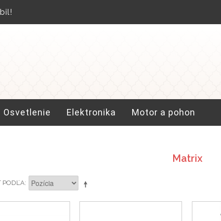
il!
Osvetlenie
Elektronika
Motor a pohon
Matrix
Ť PODĽA