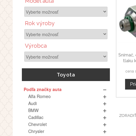
Model auta
Rok výroby
Výrobca
Snímač, 
tlaku 
cena 
Toyota
Pr
Podľa značky auta
Alfa Romeo
Audi
BMW
ZORADI
Cadillac
Chevrolet
Chrysler