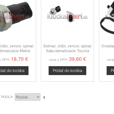
čidlo, senzor, spínač
Snímač, čidlo, senzor, spínač
Ovláda
klimatizácie Matrix
tlaku klimatizácie Toyota
Matrix, 8871933020
18,70 €
39,60 €
s DPH:
cena s DPH:
cena
idať do košíka
Pridať do košíka
P
Ť PODĽA