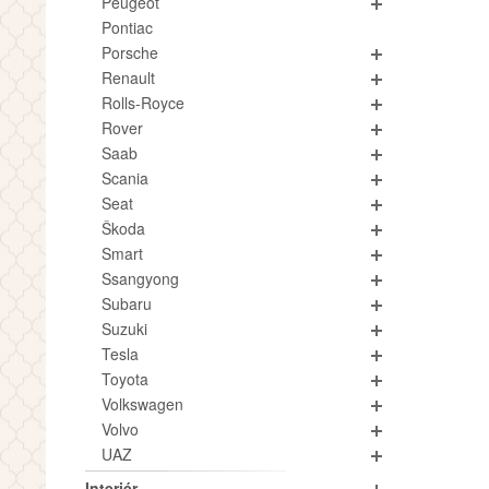
Peugeot
Pontiac
Porsche
Renault
Rolls-Royce
Rover
Saab
Scania
Seat
Škoda
Smart
Ssangyong
Subaru
Suzuki
Tesla
Toyota
Volkswagen
Volvo
UAZ
Interiér