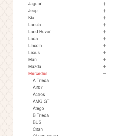
Jaguar
Jeep
Kia
Lancia
Land Rover
Lada
Lincoln
Lexus
Man
Mazda
Mercedes
A-Trieda
A207
Actros
AMG GT
Atego
B-Trieda
BUS
Citan