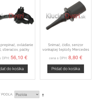
 prepínač, ovládanie
Snímač, čidlo, senzor
l, stieračov, páčky
vonkajšej teploty Mercedes
 stierače Mercedes
W168 W169 W176 A-trieda
56,10 €
8,80 €
s DPH:
cena s DPH:
168 A-trieda
idať do košíka
Pridať do košíka
Ť PODĽA