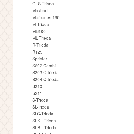
GLS-Trieda
Maybach
Mercedes 190
M-Trieda
MB100
ML-Trieda
R-Trieda
R129
Sprinter
S202 Combi
S203 C-trieda
S204 C-trieda
S210
S211
S-Trieda
SL-trieda
SLC-Trieda
SLK - Trieda
SLR - Trieda