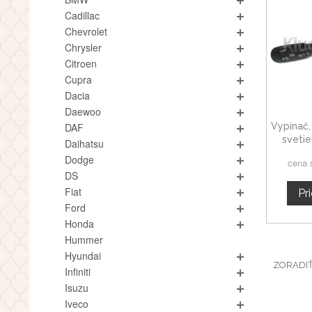
Cadillac
Chevrolet
Chrysler
Citroen
Cupra
Dacia
Daewoo
Vypínač,
DAF
svetie
Daihatsu
smerovky
Dodge
cena 
W
DS
Fiat
Pr
Ford
Honda
Hummer
Hyundai
ZORADI
Infiniti
Isuzu
Iveco