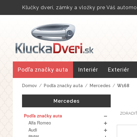
Kľučky dverí, zámky a vložky pre Váš automob
Podľa značky auta
Interiér
Exteriér
Domov
/
Podľa značky auta
/
Mercedes
/
W168
Mercedes
ZORADI
Podľa značky auta
Alfa Romeo
Audi
BMW