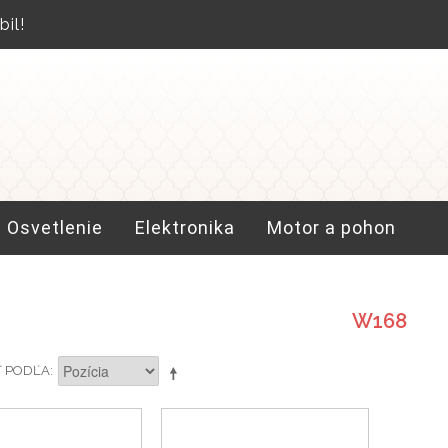
il!
Osvetlenie
Elektronika
Motor a pohon
W168
Ť PODĽA