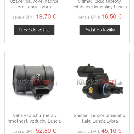
Uzáver palivovej nádrže
Snímač, čidlo teploty
pre Lancia Lybra
chladiacej kvapaliny Lancia
Lybra, 46474712
18,70 €
16,50 €
cena s DPH:
cena s DPH:
Pridať do košíka
Pridať do košíka
Váha vzduchu, merač
Snímač, senzor plniaceho
hmotnosti vzduchu Lancia
tlaku Lancia Lybra
Lybra 46559804
46451792
52,80 €
45,10 €
cena s DPH:
cena s DPH: