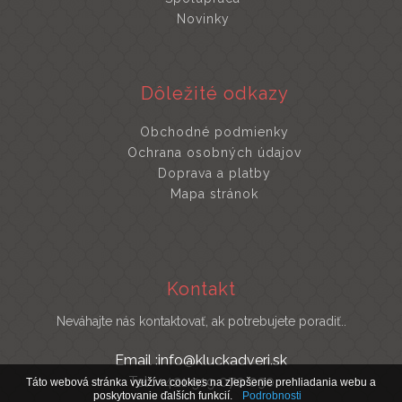
Novinky
Dôležité odkazy
Obchodné podmienky
Ochrana osobných údajov
Doprava a platby
Mapa stránok
Kontakt
Neváhajte nás kontaktovať, ak potrebujete poradiť..
Email :info@kluckadveri.sk
Tel : +421 919 070 030
Táto webová stránka využíva cookies na zlepšenie prehliadania webu a
poskytovanie ďalších funkcií.
Podrobnosti