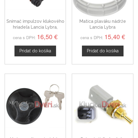
Snímač impulzov kľukového
Matica plaváku nádrže
hriadeľa Lancia Lybra,
Lancia Lybra
46469866
16,50 €
15,40 €
cena s DPH:
cena s DPH:
Pridať do košíka
Pridať do košíka