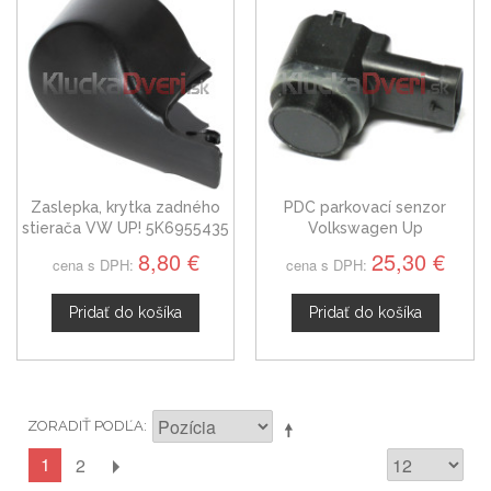
Zaslepka, krytka zadného
PDC parkovací senzor
stierača VW UP! 5K6955435
Volkswagen Up
3C0919275S
8,80 €
25,30 €
cena s DPH:
cena s DPH:
Pridať do košíka
Pridať do košíka
ZORADIŤ PODĽA
1
2