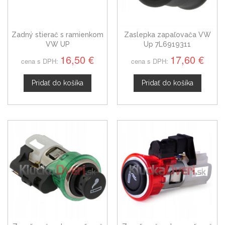
Zadný stierač s ramienkom
Zaslepka zapaľovača VW
VW UP
Up 7L6919311
16,50 €
17,60 €
cena s DPH:
cena s DPH:
Pridať do košíka
Pridať do košíka