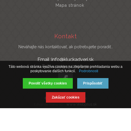
Mapa stránok
Kontakt
Neváhajte nás kontaktovať, ak potrebujete poradiť..
Email :info@kluckadveri.sk
Tel : +421 919 070 030
Táto webová stránka využíva cookies na zlepšenie prehliadania webu a
poskytovanie ďalších funkcií.
Podrobnosti
Povoliť všetky cookies
Prispôsobiť
Zakázať cookies
© 2019 Kluckadveri.sk
www.Webplus.sk
Eshop na mieru od -