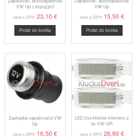
Zapaľovač, autozapaľovač
Zapaľovač, autozapaľovač
VW Up 1J0919307
VW Up
23,10 €
15,50 €
cena s DPH:
cena s DPH:
Pridať do košíka
Pridať do košíka
Zaslepka zapaľovača VW
LED Osvetlenie interiéru 2
Up
ks VW UP!
16,50 €
28,60 €
cena s DPH:
cena s DPH: