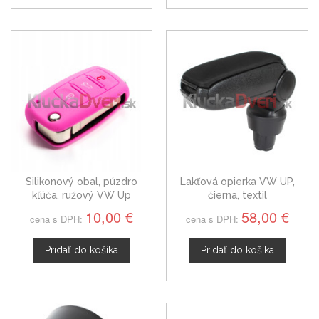
Silikonový obal, púzdro
Lakťová opierka VW UP,
kľúča, ružový VW Up
čierna, textil
10,00 €
58,00 €
cena s DPH:
cena s DPH:
Pridať do košíka
Pridať do košíka