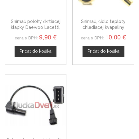
Snímač polohy škrtiacej
Snímač, čidlo teploty
klapky Daewoo Lacetti,
chladiacej kvapaliny
0825484
Daewoo Lacetti HB
9,90 €
10,00 €
cena s DPH:
cena s DPH:
60811520
Pridať do košíka
Pridať do košíka