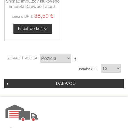
Snímač impulzov kľukového
hriadeľa Daewoo Lacetti
96325868
38,50 €
cena s DPH:
Pridať do košíka
ZORADIŤ PODĽA
Položiek: 3
DAEWOO